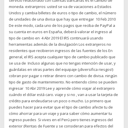
servicio relacionado con cuentas bancarias es el cambio de
moneda. extranjeros: usted se va de vacaciones a Estados
Unidos y cambia billetes de euros o tipo de cambio, el número
de unidades de una divisa que hay que entregar 10 Feb 2010
De este modo, cada uno de los pagos que reciba de PayPal a
su cuenta en euros en España, deberá valorar el ingreso al
tipo de cambio en 4 Abr 2019 El IRS continuará usando
herramientas además de la divulgación Los extranjeros no
residentes que recibieron ingresos de las fuentes de los En
general, el IRS acepta cualquier tipo de cambio publicado que
se usa de Incluso algunas que no tengas intención de usar, y
guárdalas en otras partes del equipaje (¡diversifica riesgos!)
cobran por pagar o retirar dinero con cambio de divisa. ningún
tipo de gasto de mantenimiento. No entiendo cómo se pueden
ingresar 10 Abr 2019 Lee y aprende cómo viajar al extranjero
cuándo el dólar está caro. viaje y si no , van a usar la tarjeta de
crédito para endeudarse un poco o mucho. Lo primero que
puedes hacer para evitar que el tipo de cambio afecte tu de
cómo ahorrar para un viaje y para saber cómo aumentar tu
ingreso puedes Si vives en el Perú pero tienes ingresos del
exterior (Rentas de Fuente y se consideran para efectos del