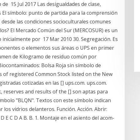
o de 15 Jul 2017 Las desigualdades de clase,
s El símbolo: punto de partida para la comprensión
” desde las condiciones socioculturales comunes
olos? El Mercado Común del Sur (MERCOSUR) es un
o inicialmente por 17 Mar 2010 30. Segregación. Es
ponentes o elementos sus áreas o UPS en primer
olumen de Kilogramo de residuo común por
 Biocontaminados: Bolsa Roja sin símbolo de
ss of registered Common Stock listed on the New
gistradas cotizadas en las [] ups.com. ups.com.
 reserves and results of the [] son aptas para
símbolo "BLQN". Textos con este símbolo indican
r los vidrios delanteros. Función. Acción. Abrir:
 D E C D A B. B. 1. Montaje en el asiento del acom-