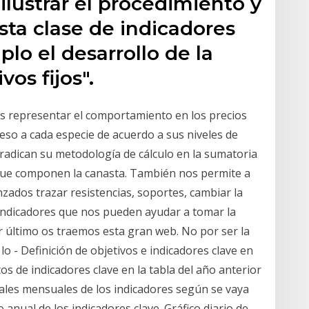
ilustrar el procedimiento y
ésta clase de indicadores
o el de­sarrollo de la
vos fijos".
 es representar el comportamiento en los precios
peso a cada especie de acuerdo a sus niveles de
os radican su metodología de cálculo en la sumatoria
s que componen la canasta. También nos permite a
zados trazar resistencias, soportes, cambiar la
e indicadores que nos pueden ayudar a tomar la
or último os traemos esta gran web. No por ser la
o - Definición de objetivos e indicadores clave en
tos de indicadores clave en la tabla del año anterior
ales mensuales de los indicadores según se vaya
anual de los indicadores clave. Gráfico diario de